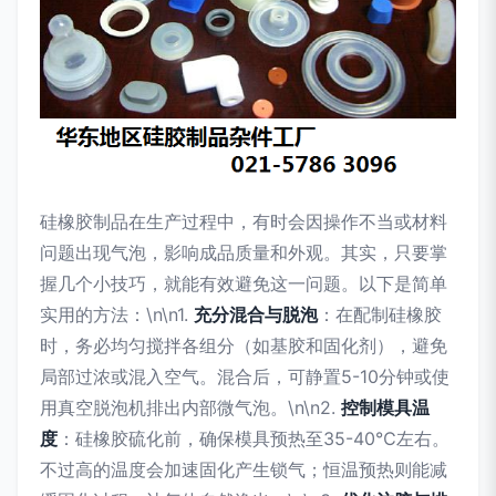
硅橡胶制品在生产过程中，有时会因操作不当或材料
问题出现气泡，影响成品质量和外观。其实，只要掌
握几个小技巧，就能有效避免这一问题。以下是简单
实用的方法：\n\n1.
充分混合与脱泡
：在配制硅橡胶
时，务必均匀搅拌各组分（如基胶和固化剂），避免
局部过浓或混入空气。混合后，可静置5-10分钟或使
用真空脱泡机排出内部微气泡。\n\n2.
控制模具温
度
：硅橡胶硫化前，确保模具预热至35-40℃左右。
不过高的温度会加速固化产生锁气；恒温预热则能减