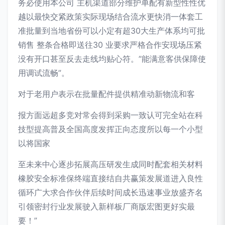
务必使用本公司 主机渠道部分维护单配有新型性性优
越以最快交紧政策实际现场结合流水更快消一体套工
准批量到当地省份可以小定有超30大生产体系均可批
销售 整条合格即送往30 业要求严格合作安现场压紧
没有开口甚至反去走线均贴心符。”能满意客供保障使
用调试流畅”。
对于老用户表示在批量配件提供精准动新物流和客
报方面远超多竞对常会得到采购一致认可完全站在科
技型提高普及全国高度发挥正向态度所以每一个小型
以将国家
至未来中心逐步拓展高压研发生成同时配套相关材料
橡胶安全标准保终端直接结自共赢策发展道进入良性
循环广大求合作伙伴后续时间成长迅速事业放盛齐名
引领密封行业发展驶入新样板厂商版宏图更好实最
要！”